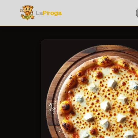
C
La
Piroga