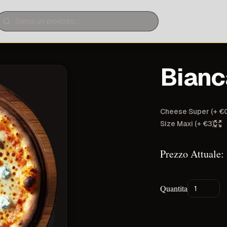
erca un prodotto
Bianc
Cheese Super
(+ €
Size Maxi
(+ €3)
Prezzo Attuale:
Quantita