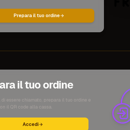
Prepara il tuo ordine
ra il tuo ordine
 di essere chiamato, prepara il tuo ordine e
on il QR code alla cassa.
Accedi