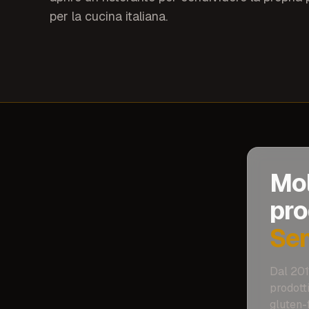
per la cucina italiana.
Mol
pro
Sen
Dal 201
prodott
gluten-