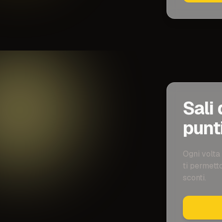
Sali 
punti
Ogni volta 
ti permetto
sconti.