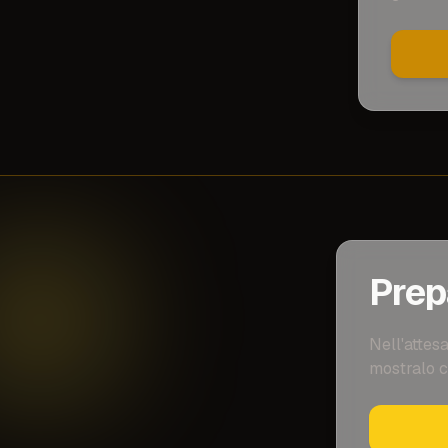
Prepa
Nell'attesa
mostralo c