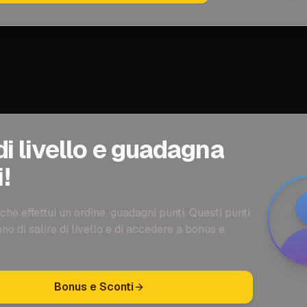
di livello e guadagna
!
che effettui un ordine, guadagni punti. Questi punti
no di salire di livello e di accedere a bonus e
Bonus e Sconti