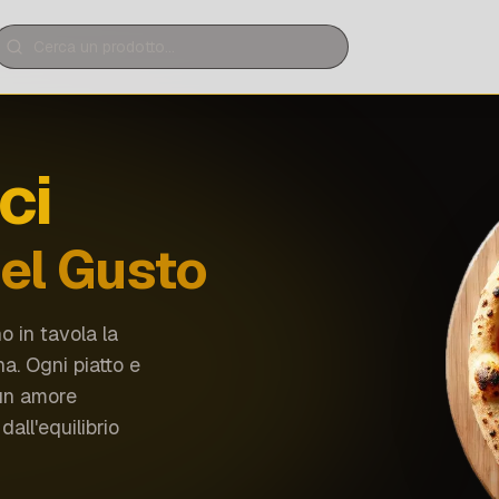
erca un prodotto
ci
del Gusto
no in tavola la
na. Ogni piatto e
 un amore
dall'equilibrio