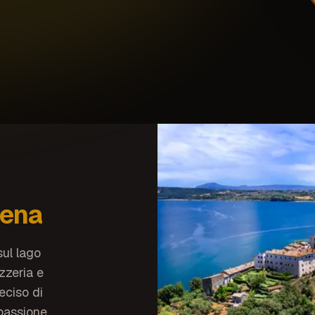
sena
ul lago
izzeria e
eciso di
 passione