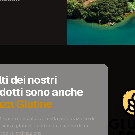
ti dei nostri
dotti sono anche
za Glutine
1 siamo specializzati nella preparazione di
i senza glutine. Realizziamo anche dolci
free su ordinazione.